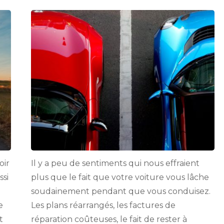
marques
de
voitures
de
luxe
les
plus
chères
à
réparer
!
oir
Il y a peu de sentiments qui nous effraient
ssi
plus que le fait que votre voiture vous lâche
soudainement pendant que vous conduisez.
e
Les plans réarrangés, les factures de
t
réparation coûteuses, le fait de rester à