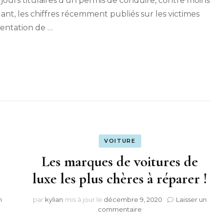
jours titulaires d’un permis de conduire, contre moins
nt, les chiffres récemment publiés sur les victimes
entation de …
VOITURE
Les marques de voitures de
luxe les plus chères à réparer !
n
par
kylian
mis à jour le
décembre 9, 2020
Laisser un
sur
commentaire
Les