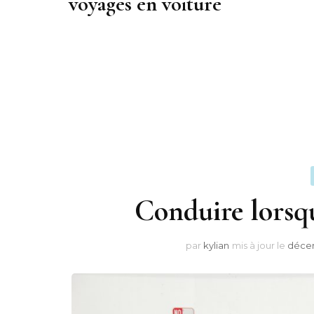
voyages en voiture
Conduire lorsqu
par
kylian
mis à jour le
décem