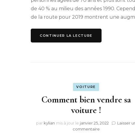
personnes âgées de 70 ans et plus sont tou
de 40 % au milieu des années 1990. Cependa
de la route pour 2019 montrent une augm
CONTINUER LA LECTURE
VOITURE
Comment bien vendre sa
voiture !
par
kylian
mis à jour le
janvier 25, 2022
Laisser u
sur
commentaire
Comment