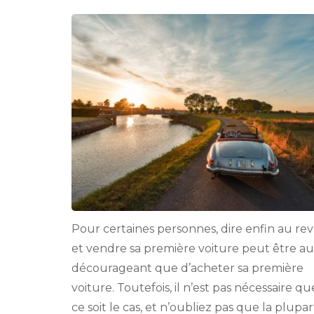
bien
vendre
sa
voiture
!
Pour certaines personnes, dire enfin au rev
et vendre sa première voiture peut être au
décourageant que d’acheter sa première
voiture. Toutefois, il n’est pas nécessaire qu
ce soit le cas, et n’oubliez pas que la plupar