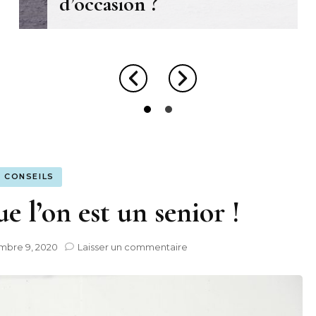
d’occasion ?
CONSEILS
e l’on est un senior !
sur
bre 9, 2020
Laisser un commentaire
Conduire
lorsque
l’on
est